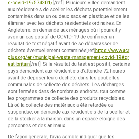
s-covid-19/574301/
[/ref]. Plusieurs villes demandent
aux résident·e·s de sceller les déchets potentiellement
contaminés dans un ou deux sacs en plastique et de les
éliminer avec les déchets résidentiels ordinaires. En
Angleterre, on demande aux ménages où il pourrait y
avoir un cas positif de COVID-19 de confirmer un
résultat de test négatif avant de se débarrasser de
déchets éventuellement contaminés[ref]
https://www.acr
plus.org/en/municipal-waste-management-covid-19#gr
eat-britain
[/ref]. Si le résultat du test est positif, certains
pays demandent aux résident·e·s d’attendre 72 heures
avant de déposer leurs déchets dans les poubelles
communales de collecte des déchets. Les décharges
sont fermées dans de nombreux endroits, tout comme
les programmes de collecte des produits recyclables.
Là où la collecte des matériaux a été retardée ou
suspendue, on demande aux résident·e·s de la sceller et
de la stocker à la maison, dans un espace éloigné des
personnes et des animaux.
De façon générale, l’avis semble indiquer que les