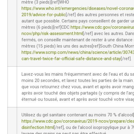
mètre (3 pieds)[ref]WHO
https://www.who.int/emergencies/diseases/novel-coronav
2019/advice-for-public
[/ref] des autres personnes et res
autant que possible. Certains pays conseillent de garder 
mètres (6 pieds)[ref]CDC
https://www.cdc.gov/coronaviru
ncov/php/risk-assessment.html
[/ref] avec les autres. Da
fermés, on conseille maintenant de rester à une distance
mètres (15 pieds) les uns des autres[ref]South China Mor
https://www.scmp.com/news/china/science/article/3074
can-travel-twice-far-official-safe-distance-and-stay
[/ref].
Lavez-vous les mains fréquemment avec de l’eau et du s
moins 20 secondes, et lavez toutes les parties de la main. 
que vous retournez chez vous, avant et après avoir man
après avoir touché des objets partagés (y compris de l’arg
éternué ou toussé, avant et après avoir touché votre visa
Utilisez du gel sanitaire contenant au moins 70 % d’alcool
https://www.cdc.gov/coronavirus/2019-ncov/prepare/cle
disinfection.html
[/ref], ou de l’alcool isopropylique pur à 
lavage des mains ne peut pas être effectué.