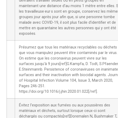
devraient travailler seules ou en petits groupes en
maintenant une distance d’au moins 1 mètre entre elles. S
les travailleuse·eur·s sont en groupe, conservez les même
groupes jour après jour afin que, si une personne tombe
malade avec COVID-19, il soit plus facile d’identifier et de
mettre en quarantaine les autres personnes qui y ont été
exposées.
Présumez que tous les matériaux recyclables ou déchets
que vous manipulez peuvent être contaminés par le virus.
On estime que les coronavirus peuvent vivre sur les
surfaces jusqu’à 9 jours[ref]G.Kampfa, D. Todt, S.Pfaender
E.Steinmannb. Persistence of coronaviruses on inanimate
surfaces and their inactivation with biocidal agents. Journ
of Hospital Infection Volume 104, Issue 3, March 2020,
Pages 246-251.
https://doi.org/10.1016/j.jhin.2020.01.022[/ref].
Évitez l’exposition aux fumées ou aux poussières des
matériaux et déchets, surtout lorsque ceux-ci sont
déchargés ou compactés[ref]Doremalen N, Bushmaker T,