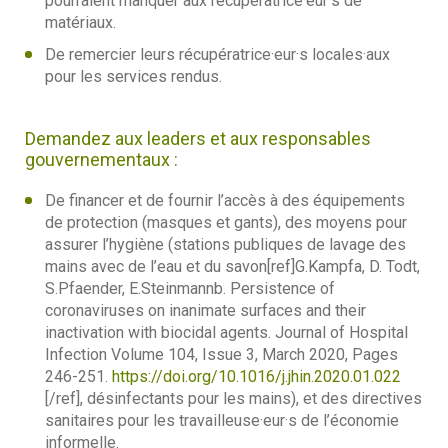
pourraient manquer aux récupératrice·eur·s de
matériaux.
De remercier leurs récupératrice·eur·s locales·aux
pour les services rendus.
Demandez aux leaders et aux responsables
gouvernementaux :
De financer et de fournir l’accès à des équipements
de protection (masques et gants), des moyens pour
assurer l’hygiène (stations publiques de lavage des
mains avec de l’eau et du savon[ref]G.Kampfa, D. Todt,
S.Pfaender, E.Steinmannb. Persistence of
coronaviruses on inanimate surfaces and their
inactivation with biocidal agents. Journal of Hospital
Infection Volume 104, Issue 3, March 2020, Pages
246-251.
https://doi.org/10.1016/j.jhin.2020.01.022
[/ref], désinfectants pour les mains), et des directives
sanitaires pour les travailleuse·eur·s de l’économie
informelle.