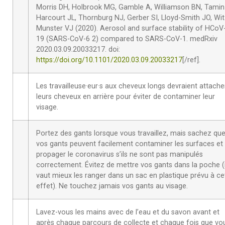
Morris DH, Holbrook MG, Gamble A, Williamson BN, Tamin
Harcourt JL, Thornburg NJ, Gerber SI, Lloyd-Smith JO, Wit
Munster VJ (2020). Aerosol and surface stability of HCoV
19 (SARS-CoV-6 2) compared to SARS-CoV-1. medRxiv
2020.03.09.20033217. doi:
https://doi.org/10.1101/2020.03.09.20033217
[/ref].
Les travailleuse·eur·s aux cheveux longs devraient attache
leurs cheveux en arrière pour éviter de contaminer leur
visage.
Portez des gants lorsque vous travaillez, mais sachez qu
vos gants peuvent facilement contaminer les surfaces et
propager le coronavirus s’ils ne sont pas manipulés
correctement. Évitez de mettre vos gants dans la poche (i
vaut mieux les ranger dans un sac en plastique prévu à ce
effet). Ne touchez jamais vos gants au visage.
Lavez-vous les mains avec de l’eau et du savon avant et
après chaque parcours de collecte et chaque fois que vo