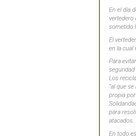
En el día 
vertedero 
sometido l
El vertede
en la cual
Para evita
seguridad 
Los recicl
“al que se
propia por
Solidarid
para resol
atacados.
En todo es