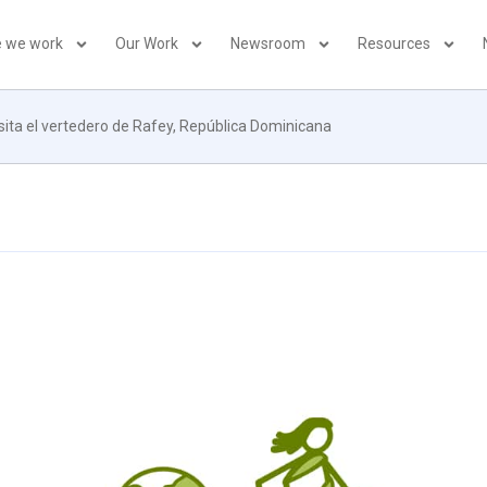
 we work
Our Work
Newsroom
Resources
isita el vertedero de Rafey, República Dominicana