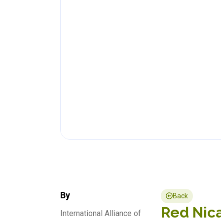
By
Back
Red Nica
International Alliance of