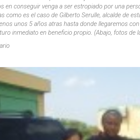
s en conseguir venga a ser estropiado por una perso
 como es el caso de Gilberto Serulle, alcalde de est
enos unos 5 años atras hasta donde llegaremos con i
turo inmediato en beneficio propio. (Abajo, fotos de la
ario