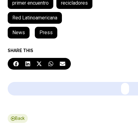
primer encuentro
recicladores
Red Latinoamericana
News
,
Press
SHARE THIS
Back