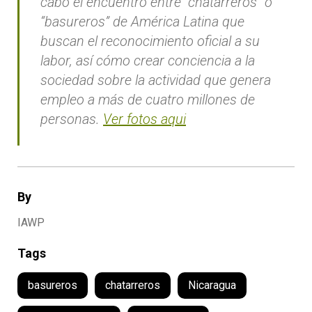
cabo el encuentro entre “chatarreros” o
“basureros” de América Latina que
buscan el reconocimiento oficial a su
labor, así cómo crear conciencia a la
sociedad sobre la actividad que genera
empleo a más de cuatro millones de
personas.
Ver fotos aqui
By
IAWP
Tags
basureros
chatarreros
Nicaragua