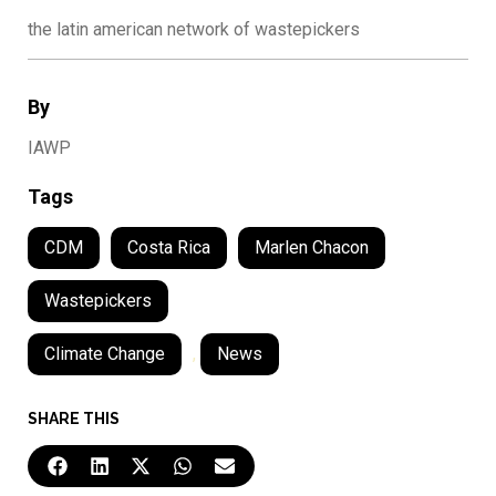
the latin american network of wastepickers
By
IAWP
Tags
CDM
Costa Rica
Marlen Chacon
Wastepickers
Climate Change
,
News
SHARE THIS