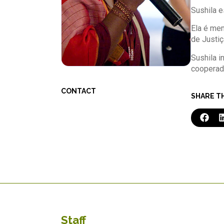
Sushila 
Ela é mem
de Justiç
Sushila i
cooperado
CONTACT
SHARE T
Staff