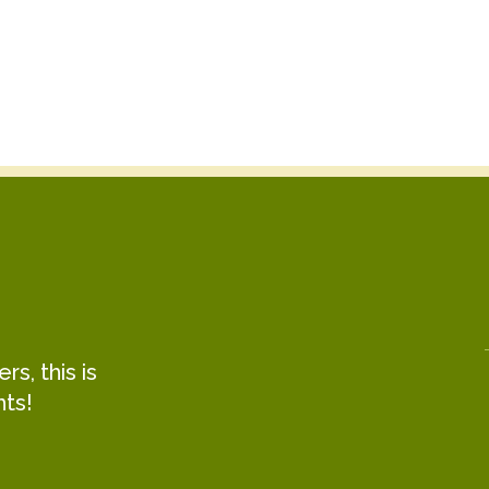
Clara Simas Ferraz
Taylor Cass Talbott
Project Manager
Program Manager
s, this is
hts!