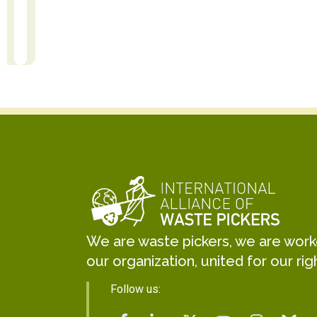
Kabir Arora
 Translation
r
General Secretary
We are waste pickers, we are worker
our organization, united for our rig
Follow us: