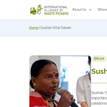
About Us
Where
Home
|
Sushila Vittal Sabale
Back
Sush
Sushila V
importânc
catadores