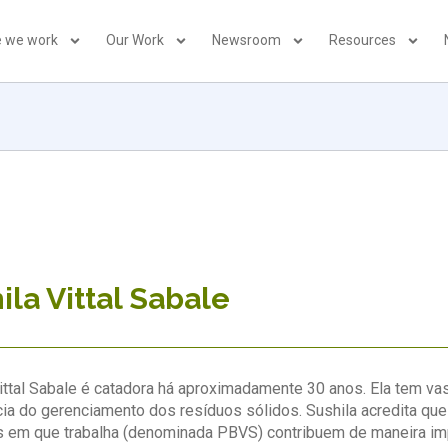
 we work
Our Work
Newsroom
Resources
ila Vittal Sabale
ittal Sabale é catadora há aproximadamente 30 anos. Ela tem va
ia do gerenciamento dos resíduos sólidos. Sushila acredita que
 em que trabalha (denominada PBVS) contribuem de maneira impo