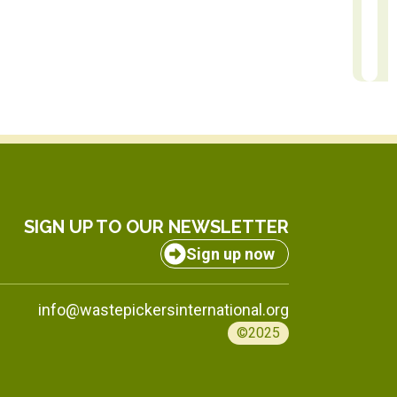
Nicolas Martinez
Rach
Communication Manager
Africa Regi
SIGN UP TO OUR NEWSLETTER
Sign up now
info@wastepickersinternational.org
©2025