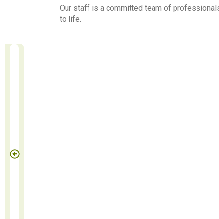
Our staff is a committed team of professionals
to life.
Benites