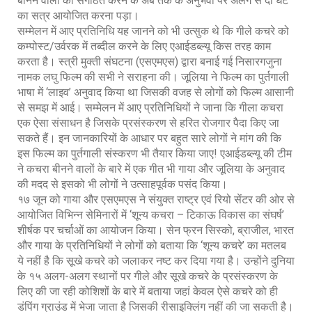
बीनने वालों को संगठित करने के अब तक के अनुभवों पर अलग से दो घंटे
का सत्र आयोजित करना पड़ा।
सम्मेलन में आए प्रतिनिधि यह जानने को भी उत्सुक थे कि गीले कचरे को
कम्पोस्ट/उर्वरक में तब्दील करने के लिए एआईडब्ल्यू किस तरह काम
करता है। स्त्री मुक्ती संघटना (एसएमएस) द्वारा बनाई गई निसारगजुना
नामक लघु फिल्म की सभी ने सराहना की। जूलिया ने फिल्म का पुर्तगाली
भाषा में ‘लाइव’ अनुवाद किया था जिसकी वजह से लोगों को फिल्म आसानी
से समझ में आई। सम्मेलन में आए प्रतिनिधियों ने जाना कि गीला कचरा
एक ऐसा संसाधन है जिसके प्रसंस्करण से हरित रोजगार पैदा किए जा
सकते हैं। इन जानकारियों के आधार पर बहुत सारे लोगों ने मांग की कि
इस फिल्म का पुर्तगाली संस्करण भी तैयार किया जाए! एआईडब्ल्यू की टीम
ने कचरा बीनने वालों के बारे में एक गीत भी गाया और जूलिया के अनुवाद
की मदद से इसको भी लोगों ने उत्साहपूर्वक पसंद किया।
१७ जून को गाया और एसएमएस ने संयुक्त राष्ट्र एवं रियो सेंटर की ओर से
आयोजित विभिन्न सेमिनारों में ‘शून्य कचरा – टिकाऊ विकास का संघर्ष’
शीर्षक पर चर्चाओं का आयोजन किया। सेन फ्रन सिस्को, ब्राजील, भारत
और गाया के प्रतिनिधियों ने लोगों को बताया कि ‘शून्य कचरे’ का मतलब
ये नहीं है कि सूखे कचरे को जलाकर नष्ट कर दिया गया है। उन्होंने दुनिया
के १५ अलग-अलग स्थानों पर गीले और सूखे कचरे के प्रसंस्करण के
लिए की जा रही कोशिशों के बारे में बताया जहां केवल ऐसे कचरे को ही
डंपिंग ग्राउंड में भेजा जाता है जिसकी रीसाइक्लिंग नहीं की जा सकती है।