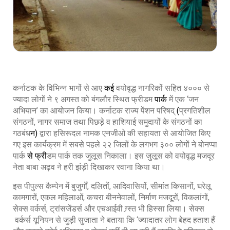
कर्नाटक के विभिन्न भागों से आए
कई
वयोवृद्ध नागरिकों सहित ४००० से
ज्यादा लोगों ने ९ अगस्त को बंगलौर स्थित फ्रीडम
पार्क
में एक ‘जन
अभियान’ का आयोजन किया। कर्नाटक राज्य पेंशन परिषद्
(
प्रगतिशील
संगठनों, नागर समाज तथा पिछड़े व हाशियाई समुदायों के संगठनों का
गठबंध
न)
द्वारा हसिरूदल नामक एनजीओ की सहायता से आयोजित किए
गए इस कार्यक्रम में सबसे पहले २२ जिलों के लगभग ३०० लोगों ने बोनप्पा
पार्क
से फ्री
डम पार्क तक जुलूस निकाला। इस जुलूस को वयोवृद्ध मजदूर
नेता बाबा अढ़व ने हरी झंड़ी दिखाकर रवाना किया था।
इस पीपुल्स कैम्पेन में बुजुर्गों, दलितों, आदिवासियों, सीमांत किसानों, घरेलू
कामगारों, एकल महिलाओं, कचरा बीननेवालों, निर्माण मजदूरों, विकलांगों,
सेक्स वर्कर्स, ट्रांसजेंडर्स और एचआईवी ग्र्स्त भी हिस्सा लिया। सेक्स
वर्कर्स यूनियन से जुड़ी सुजाता ने बताया कि ‘ज्यादातर लोग बेहद हताश हैं