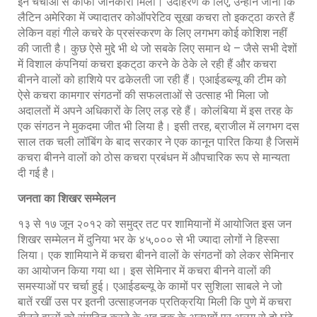
इन चर्चाओं से काफी जानकारी मिली। उदाहरण के लिए, उन्होंने जाना कि
लैटिन अमेरिका में ज्यादातर कोऑपरेटिव सूखा कचरा तो इकट्‌ठा करते हैं
लेकिन वहां गीले कचरे के प्रसंस्करण के लिए लगभग कोई कोशिश नहीं
की जाती है। कुछ ऐसे मुद्दे भी थे जो सबके लिए समान थे – जैसे सभी देशों
में विशाल कंपनियां कचरा इकट्‌ठा करने के ठेके ले रही हैं और कचरा
बीनने वालों को हाशिये पर ढकेलती जा रही हैं। एआईडब्ल्यू की टीम को
ऐसे कचरा कामगार संगठनों की सफलताओं से उत्साह भी मिला जो
अदालतों में अपने अधिकारों के लिए लड़ रहे हैं। कोलंबिया में इस तरह के
एक संगठन ने मुकदमा जीत भी लिया है। इसी तरह, ब्राजील में लगभग दस
साल तक चली लॉबिंग के बाद सरकार ने एक कानून पारित किया है जिसमें
कचरा बीनने वालों को ठोस कचरा प्रबंधन में औपचारिक रूप से मान्यता
दी गई है।
जनता का शिखर सम्मेलन
१३ से १७ जून २०१२ को समुद्र तट पर शामियानों में आयोजित इस जन
शिखर सम्मेलन में दुनिया भर के ४५,००० से भी ज्यादा लोगों ने हिस्सा
लिया। एक शामियाने में कचरा बीनने वालों के संगठनों को लेकर सेमिनार
का आयोजन किया गया था। इस सेमिनार में कचरा बीनने वालों की
समस्याओं पर चर्चा हुई। एआईडब्ल्यू के कामों पर सुशिला साबले ने जो
बातें रखीं उस पर इतनी उत्साहजनक प्रतिक्रयिा मिली कि पुणे में कचरा