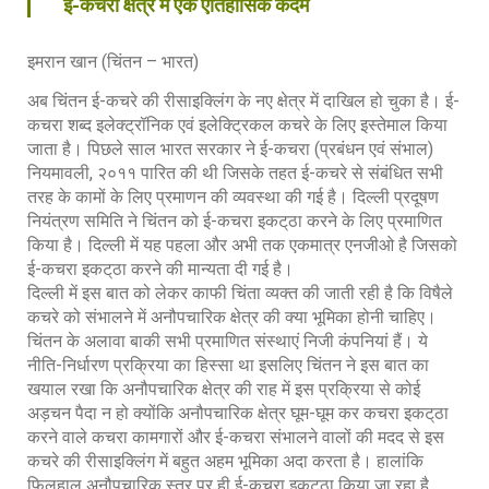
ई-कचरा क्षेत्र में एक ऐतिहासिक कदम
इमरान खान (चिंतन – भारत)
अब चिंतन ई-कचरे की रीसाइक्लिंग के नए क्षेत्र में दाखिल हो चुका है। ई-
कचरा शब्द इलेक्ट्रॉनिक एवं इलेक्ट्रिकल कचरे के लिए इस्तेमाल किया
जाता है। पिछले साल भारत सरकार ने ई-कचरा (प्रबंधन एवं संभाल)
नियमावली, २०११ पारित की थी जिसके तहत ई-कचरे से संबंधित सभी
तरह के कामों के लिए प्रमाणन की व्यवस्था की गई है। दिल्ली प्रदूषण
नियंत्रण समिति ने चिंतन को ई-कचरा इकट्‌ठा करने के लिए प्रमाणित
किया है। दिल्ली में यह पहला और अभी तक एकमात्र एनजीओ है जिसको
ई-कचरा इकट्‌ठा करने की मान्यता दी गई है।
दिल्ली में इस बात को लेकर काफी चिंता व्यक्त की जाती रही है कि विषैले
कचरे को संभालने में अनौपचारिक क्षेत्र की क्या भूमिका होनी चाहिए।
चिंतन के अलावा बाकी सभी प्रमाणित संस्थाएं निजी कंपनियां हैं। ये
नीति-निर्धारण प्रक्रिया का हिस्सा था इसलिए चिंतन ने इस बात का
खयाल रखा कि अनौपचारिक क्षेत्र की राह में इस प्रक्रिया से कोई
अड़चन पैदा न हो क्योंकि अनौपचारिक क्षेत्र घूम-घूम कर कचरा इकट्‌ठा
करने वाले कचरा कामगारों और ई-कचरा संभालने वालों की मदद से इस
कचरे की रीसाइक्लिंग में बहुत अहम भूमिका अदा करता है। हालांकि
फिलहाल अनौपचारिक स्तर पर ही ई-कचरा इकट्‌ठा किया जा रहा है