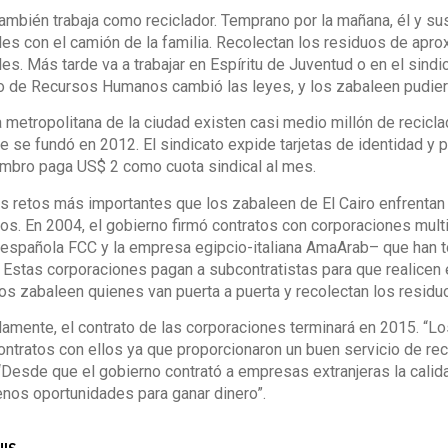
ambién trabaja como reciclador. Temprano por la mañana, él y 
es con el camión de la familia. Recolectan los residuos de ap
es. Más tarde va a trabajar en Espíritu de Juventud o en el sindi
o de Recursos Humanos cambió las leyes, y los zabaleen pudiero
a metropolitana de la ciudad existen casi medio millón de recicla
 se fundó en 2012. El sindicato expide tarjetas de identidad y 
mbro paga US$ 2 como cuota sindical al mes.
s retos más importantes que los zabaleen de El Cairo enfrentan 
os. En 2004, el gobierno firmó contratos con corporaciones mul
spañola FCC y la empresa egipcio-italiana AmaArab– que han to
. Estas corporaciones pagan a subcontratistas para que realicen 
os zabaleen quienes van puerta a puerta y recolectan los residu
amente, el contrato de las corporaciones terminará en 2015. “Los
ntratos con ellos ya que proporcionaron un buen servicio de recol
“Desde que el gobierno contrató a empresas extranjeras la calid
nos oportunidades para ganar dinero”.