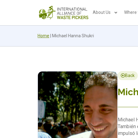
About Us
Where
Home
|
Michael Hanna Shukri
Back
Mich
Michael H
También e
impulsó l