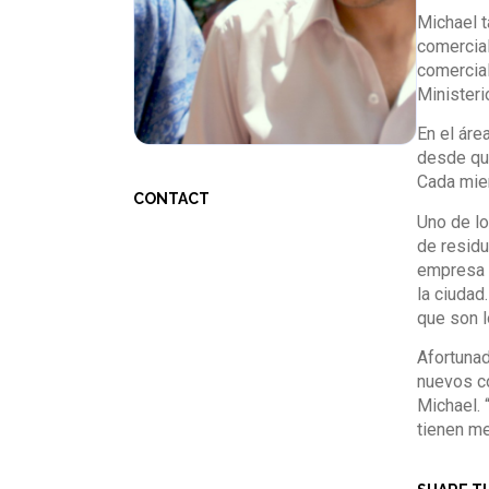
Michael t
comercial
comercial
Ministeri
En el áre
desde que
Cada mie
CONTACT
Uno de lo
de residu
empresa e
la ciudad
que son l
Afortunad
nuevos co
Michael. 
tienen me