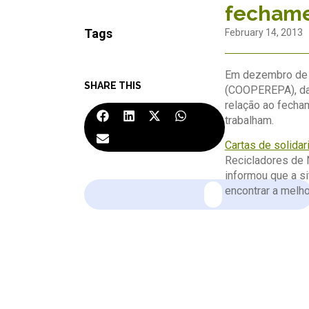
fechamen
Tags
February 14, 2013
Em dezembro de 2
SHARE THIS
(COOPEREPA), da 
relação ao fecha
trabalham.
Cartas de solida
Recicladores de N
informou que a si
encontrar a melho