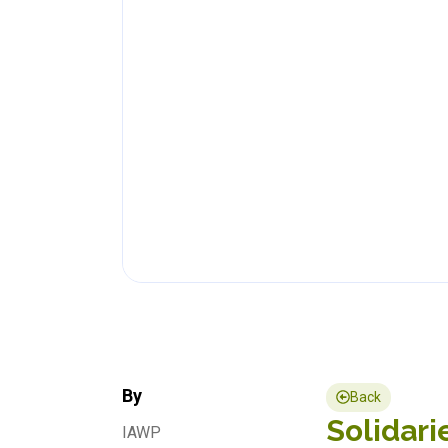
By
Back
Solidari
IAWP