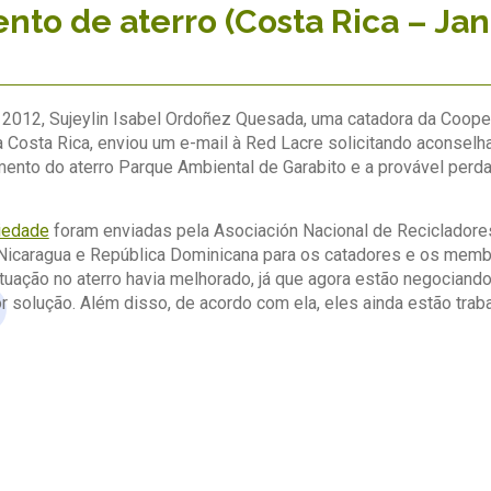
to de aterro (Costa Rica – Jan
012, Sujeylin Isabel Ordoñez Quesada, uma catadora da Coopera
Costa Rica, enviou um e-mail à Red Lacre solicitando aconsel
mento do aterro Parque Ambiental de Garabito e a provável perd
riedade
foram enviadas pela Asociación Nacional de Recicladore
icaragua e República Dominicana para os catadores e os membros
tuação no aterro havia melhorado, já que agora estão negociando
r solução. Além disso, de acordo com ela, eles ainda estão traba