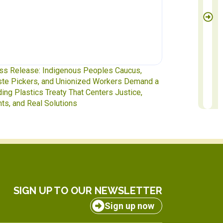
ss Release: Indigenous Peoples Caucus,
Waste Pickers
te Pickers, and Unionized Workers Demand a
to INC-5.2 in 
ding Plastics Treaty That Centers Justice,
hts, and Real Solutions
SIGN UP TO OUR NEWSLETTER
Sign up now