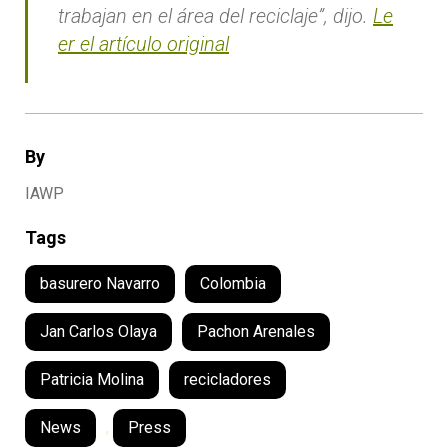
trabajan en el área del reciclaje”, dijo.
Le
er el artículo original
By
IAWP
Tags
basurero Navarro
Colombia
Jan Carlos Olaya
Pachon Arenales
Patricia Molina
recicladores
News
,
Press